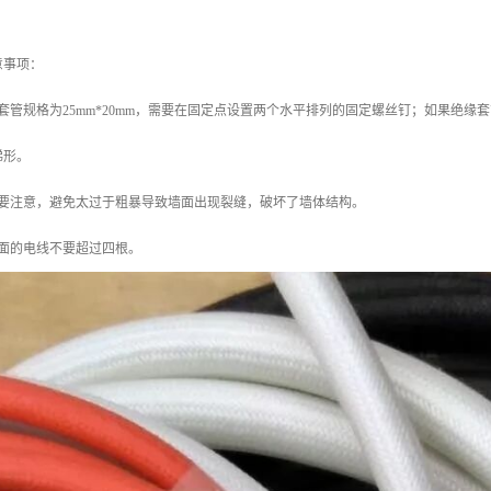
意事项：
套管规格为25mm*20mm，需要在固定点设置两个水平排列的固定螺丝钉；如果绝缘套
梯形。
时要注意，避免太过于粗暴导致墙面出现裂缝，破坏了墙体结构。
里面的电线不要超过四根。