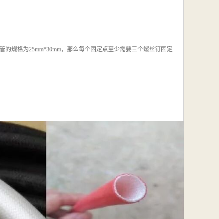
管的规格为25mm*30mm，那么每个固定点至少需要三个螺丝钉固定