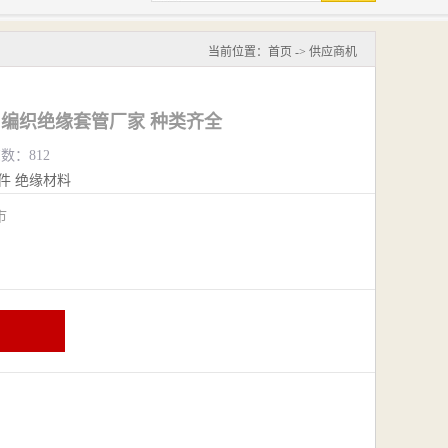
当前位置：
首页
->
供应商机
州编织绝缘套管厂家 种类齐全
览数：812
件
绝缘材料
阴市