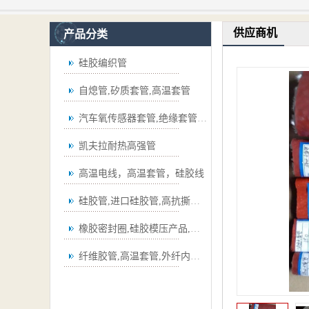
供应商机
产品分类
硅胶编织管
自熄管,矽质套管,高温套管
汽车氧传感器套管,绝缘套管,波纹管
凯夫拉耐热高强管
高温电线，高温套管，硅胶线
硅胶管,进口硅胶管,高抗撕硅胶管
橡胶密封圈,硅胶模压产品,弯管
纤维胶管,高温套管,外纤内胶套管,