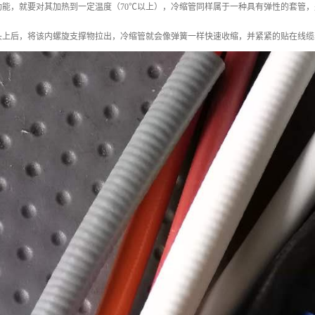
功能，就要对其加热到一定温度（70℃以上），冷缩管同样属于一种具有弹性的套管
头上后，将该内螺旋支撑物拉出，冷缩管就会像弹簧一样快速收缩，并紧紧的贴在线缆