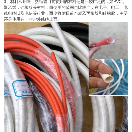
绝缘是绝缘套管重要的功能，不同的套管可以提供各种绝缘功能，也
可适用于多种不同的电压环境，套管采用的塑料材质能够抵抗高温。
绝缘套管中热缩管与冷缩管区别：
1、使用范围，冷缩管相对于热缩管来说使用范围要小一些，功能没
有热缩管那么强大；但是在一些特别的条件和要求下，如没有加热设
备或者是精密管线，冷缩管又有着非常重要的作用。
2、工作原理，热缩管采用的是加热后（70℃以上）后，让材料收缩
的化学反应，而冷缩管采用的则是利用弹性，先扩张后利用弹性让其
自然收缩的物理反应。
3、材料和用途，热缩管目前使用的材料还是比较广泛的，如PVC，
聚乙烯，硅橡胶等材料，而使用的范围也比较广，在电子、电工、电
线电缆以及电信等行业；而冷收缩目前也就乙丙橡胶和硅橡胶，主要
还是使用在一些户外线缆上面。