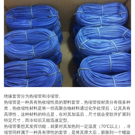
绝缘套管的安装注意事项：
1、如果安装的绝缘套管规格为25mm*20mm，需要在固定点设置两
个水平排列的固定螺丝钉；如果绝缘套管的规格为25mm*30mm，那
么每个固定点至少需要三个螺丝钉固定且螺钉的排列要呈梯形。
2、安装绝缘套管时要注意，避免太过于粗暴导致墙面出现裂缝，破
坏了墙体结构。
3、建议绝缘套管里面的电线不要超过四根。