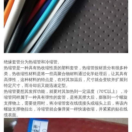
绝缘套管分为热缩管和冷缩管。
热缩管是一种具有热收缩性质的塑料套管，热缩管按材质分有很多种
类，热收缩性材料是将一些高聚合物材料通过化学处理后，让其具有
高弹性，这种材料的特点是，在对其加温后，尺寸就会变软并扩展到
特定尺寸，而冷却后又能迅速定型。
热缩管要想其发挥功能，就要对其加热到一定温度（70℃以上），冷
缩管同样属于一种具有弹性的套管，是将其撑大后，膨胀到一个螺旋
支撑物上，需要使用时，将冷缩管套在线缆接头或端头上后，将该内
螺旋支撑物拉出，冷缩管就会像弹簧一样快速收缩，并紧紧的贴在线
缆表面。