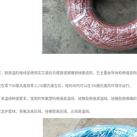
常，耐高温的电线是使用实芯或绞合镀银或镀镍铜线做成的，它主要由导体和绝缘层构
在零下80摄氏度到零上250摄氏度左右，短时间内可以在300摄氏度的环境中运行。
？高温线种类繁多，常用的有氟塑料绝缘高温线、硅橡胶绝缘高温线、硅橡胶绝缘编织
尼龙护套线，铁氟龙高压线，硅橡胶高压线，云母高温线。