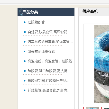
供应商机
产品分类
硅胶编织管
自熄管,矽质套管,高温套管
汽车氧传感器套管,绝缘套管,波纹管
凯夫拉耐热高强管
高温电线，高温套管，硅胶线
硅胶管,进口硅胶管,高抗撕硅胶管
橡胶密封圈,硅胶模压产品,弯管
纤维胶管,高温套管,外纤内胶套管,