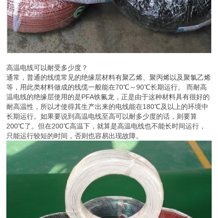
高温电线可以耐受多少度？
通常，普通的线缆常见的绝缘层材料有聚乙烯、聚丙烯以及聚氯乙烯
等，用此类材料做成的线缆一般能在70℃～90℃长期运行。 而耐高
温电线的绝缘层使用的是PFA铁氟龙，正是由于这种材料具有很好的
耐高温性，所以才使得其生产出来的电线能在180℃及以上的环境中
长期运行。如果要说到高温电线至高可以耐多少度的话，则要算
200℃了。但在200℃高温下，就算是高温电线也不能长时间运行，
只能运行较短的时间，否则也容易出现故障。