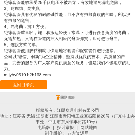
绝缘套管能够承受25千伏电压不被击穿，有效地避免漏电危险，
3、耐腐蚀、防虫鼠。
绝缘套管具有优良的耐酸碱性能，且不含有虫鼠喜欢的气味，所以没
有虫鼠的危害。
4、易弯曲，施工方便。
绝缘套管重量轻，施工和搬运轻便；常温下可进行任意角度的弯曲，
无需加热，只需在管道内插入相应的弯管弹簧，即可进行弯曲。
5、连接方式简单。
绝缘套管使用胶黏剂就可快速地将套管和配管管件进行连接。
公司以“诚信、创新”为企业精神，坚持以优良的技术、高质量的产
品、完善的服务为广大客户提供满意的服务，也是我们不懈追求的动
力。
m.jyhy0510.b2b168.com
返回目录页
回到顶部
版权所有：江阴华月电材有限公司
地址：江苏省 无锡 江阴市 江阴市青阳镇工业区振阳路28号（广东中山办
事处：中山市东凤镇丰裕路10号）
电脑版
|
投诉举报
|
网站地图
制作维护：
八方资源网