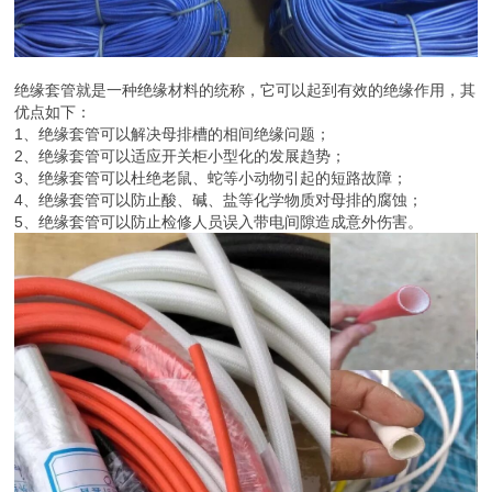
绝缘套管就是一种绝缘材料的统称，它可以起到有效的绝缘作用，其
优点如下：
1、绝缘套管可以解决母排槽的相间绝缘问题；
2、绝缘套管可以适应开关柜小型化的发展趋势；
3、绝缘套管可以杜绝老鼠、蛇等小动物引起的短路故障；
4、绝缘套管可以防止酸、碱、盐等化学物质对母排的腐蚀；
5、绝缘套管可以防止检修人员误入带电间隙造成意外伤害。