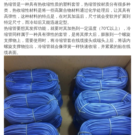
热缩管是一种具有热收缩性质的塑料套管，热缩管按材质分有很多种
类，热收缩性材料是将一些高聚合物材料通过化学处理后，让其具有
高弹性，这种材料的特点是，在对其加温后，尺寸就会变软并扩展到
特定尺寸，而冷却后又能迅速定型。
热缩管要想其发挥功能，就要对其加热到一定温度（70℃以上），冷
缩管同样属于一种具有弹性的套管，是将其撑大后，膨胀到一个螺旋
支撑物上，需要使用时，将冷缩管套在线缆接头或端头上后，将该内
螺旋支撑物拉出，冷缩管就会像弹簧一样快速收缩，并紧紧的贴在线
缆表面。