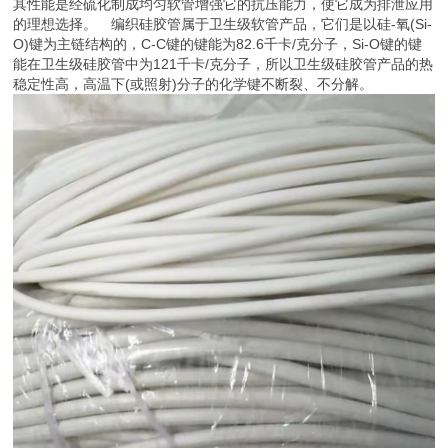
其性能是经硫化制成均匀软管增强它的抗压能力，使它成为排泄应用
的理想选择。 编织硅胶管属于卫生级软管产品，它们是以硅-氧(Si-
O)键为主链结构的，C-C键的键能为82.6千卡/克分子，Si-O键的键
能在卫生级硅胶管中为121千卡/克分子，所以卫生级硅胶管产品的热
稳定性高，高温下(或照射)分子的化学键不断裂、不分解。