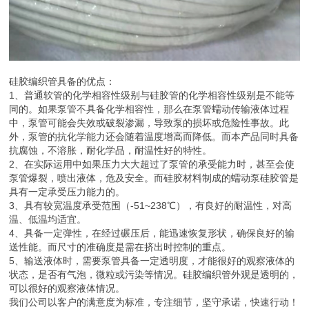
硅胶编织管具备的优点：
1、普通软管的化学相容性级别与硅胶管的化学相容性级别是不能等
同的。如果泵管不具备化学相容性，那么在泵管蠕动传输液体过程
中，泵管可能会失效或破裂渗漏，导致泵的损坏或危险性事故。此
外，泵管的抗化学能力还会随着温度增高而降低。而本产品同时具备
抗腐蚀，不溶胀，耐化学品，耐温性好的特性。
2、在实际运用中如果压力大大超过了泵管的承受能力时，甚至会使
泵管爆裂，喷出液体，危及安全。而硅胶材料制成的蠕动泵硅胶管是
具有一定承受压力能力的。
3、具有较宽温度承受范围（-51~238℃），有良好的耐温性，对高
温、低温均适宜。
4、具备一定弹性，在经过碾压后，能迅速恢复形状，确保良好的输
送性能。而尺寸的准确度是需在挤出时控制的重点。
5、输送液体时，需要泵管具备一定透明度，才能很好的观察液体的
状态，是否有气泡，微粒或污染等情况。硅胶编织管外观是透明的，
可以很好的观察液体情况。
我们公司以客户的满意度为标准，专注细节，坚守承诺，快速行动！