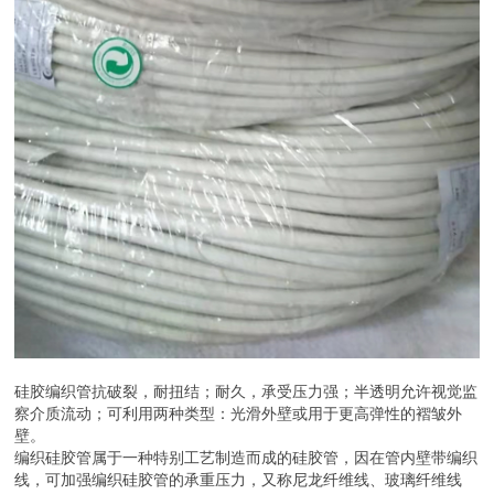
硅胶编织管抗破裂，耐扭结；耐久，承受压力强；半透明允许视觉监
察介质流动；可利用两种类型：光滑外壁或用于更高弹性的褶皱外
壁。
编织硅胶管属于一种特别工艺制造而成的硅胶管，因在管内壁带编织
线，可加强编织硅胶管的承重压力，又称尼龙纤维线、玻璃纤维线