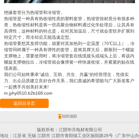
绝缘套管分为热缩管和冷缩管。
热缩管是一种具有热收缩性质的塑料套管，热缩管按材质分有很多种
类，热收缩性材料是将一些高聚合物材料通过化学处理后，让其具有
高弹性，这种材料的特点是，在对其加温后，尺寸就会变软并扩展到
特定尺寸，而冷却后又能迅速定型。
热缩管要想其发挥功能，就要对其加热到一定温度（70℃以上），冷
缩管同样属于一种具有弹性的套管，是将其撑大后，膨胀到一个螺旋
支撑物上，需要使用时，将冷缩管套在线缆接头或端头上后，将该内
螺旋支撑物拉出，冷缩管就会像弹簧一样快速收缩，并紧紧的贴在线
缆表面。
我们公司始终秉承“诚信、互助、共生、共赢”的经营理念，凭借实
力、出众品质建立良好合作关系，我们真诚的希望能与广大新老客户
一起携手共创美好未来!
m.jyhy0510.b2b168.com
返回目录页
回到顶部
版权所有：江阴华月电材有限公司
地址：江苏省 无锡 江阴市 江阴市青阳镇工业区振阳路28号（广东中山办