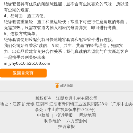
绝缘套管具有优良的耐酸碱性能，且不含有虫鼠喜欢的气味，所以没
有虫鼠的危害。
4、易弯曲，施工方便。
绝缘套管重量轻，施工和搬运轻便；常温下可进行任意角度的弯曲，
无需加热，只需在管道内插入相应的弯管弹簧，即可进行弯曲。
5、连接方式简单。
绝缘套管使用胶黏剂就可快速地将套管和配管管件进行连接。
我们公司始终秉承“诚信、互助、共生、共赢”的经营理念，凭借实
力、出众品质建立良好合作关系，我们真诚的希望能与广大新老客户
一起携手共创美好未来!
m.jyhy0510.b2b168.com
返回目录页
回到顶部
版权所有：江阴华月电材有限公司
地址：江苏省 无锡 江阴市 江阴市青阳镇工业区振阳路28号（广东中山办
事处：中山市东凤镇丰裕路10号）
电脑版
|
投诉举报
|
网站地图
制作维护：
八方资源网
投诉举报