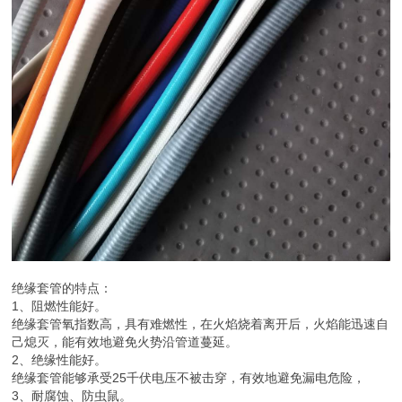
绝缘套管的特点：
1、阻燃性能好。
绝缘套管氧指数高，具有难燃性，在火焰烧着离开后，火焰能迅速自
己熄灭，能有效地避免火势沿管道蔓延。
2、绝缘性能好。
绝缘套管能够承受25千伏电压不被击穿，有效地避免漏电危险，
3、耐腐蚀、防虫鼠。