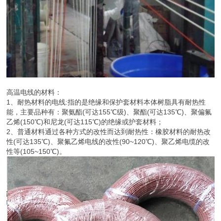
高温电线的材料：
1、耐热材料的电线:指的是绝缘和保护套材料本体树脂具有耐热性
能，主要品种有：聚氨酯(可达155℃级)、聚酯(可达135℃)、聚偏氟
乙烯(150℃)和尼龙(可达115℃)的绝缘或护套材料；
2、普通材料通过各种方式的改性而达到耐热性：橡胶材料的耐热改
性(可达135℃)、聚氟乙烯电线的改性(90~120℃)、聚乙烯电缆的改
性等(105~150℃)。