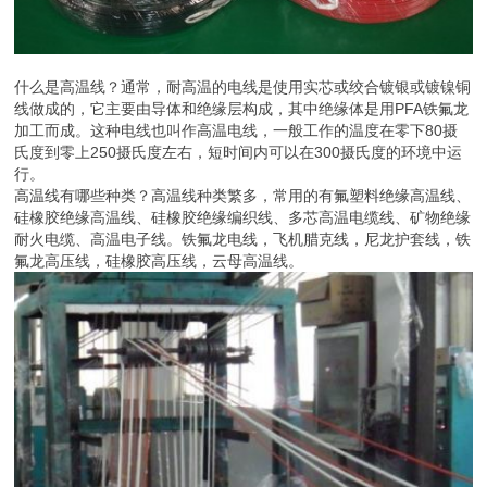
什么是高温线？通常，耐高温的电线是使用实芯或绞合镀银或镀镍铜
线做成的，它主要由导体和绝缘层构成，其中绝缘体是用PFA铁氟龙
加工而成。这种电线也叫作高温电线，一般工作的温度在零下80摄
氏度到零上250摄氏度左右，短时间内可以在300摄氏度的环境中运
行。
高温线有哪些种类？高温线种类繁多，常用的有氟塑料绝缘高温线、
硅橡胶绝缘高温线、硅橡胶绝缘编织线、多芯高温电缆线、矿物绝缘
耐火电缆、高温电子线。铁氟龙电线，飞机腊克线，尼龙护套线，铁
氟龙高压线，硅橡胶高压线，云母高温线。