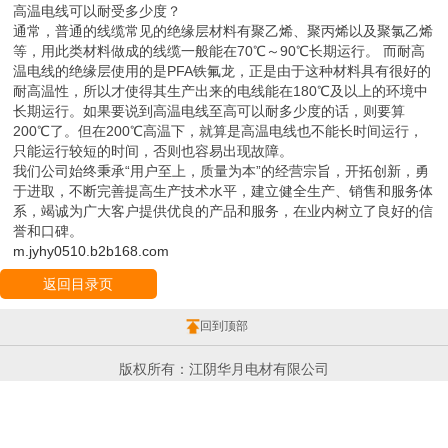
高温电线可以耐受多少度？
通常，普通的线缆常见的绝缘层材料有聚乙烯、聚丙烯以及聚氯乙烯
等，用此类材料做成的线缆一般能在70℃～90℃长期运行。 而耐高
温电线的绝缘层使用的是PFA铁氟龙，正是由于这种材料具有很好的
耐高温性，所以才使得其生产出来的电线能在180℃及以上的环境中
长期运行。如果要说到高温电线至高可以耐多少度的话，则要算
200℃了。但在200℃高温下，就算是高温电线也不能长时间运行，
只能运行较短的时间，否则也容易出现故障。
我们公司始终秉承“用户至上，质量为本”的经营宗旨，开拓创新，勇
于进取，不断完善提高生产技术水平，建立健全生产、销售和服务体
系，竭诚为广大客户提供优良的产品和服务，在业内树立了良好的信
誉和口碑。
m.jyhy0510.b2b168.com
返回目录页
回到顶部
版权所有：江阴华月电材有限公司
地址：江苏省 无锡 江阴市 江阴市青阳镇工业区振阳路28号（广东中山办
事处：中山市东凤镇丰裕路10号）
电脑版
|
投诉举报
|
网站地图
制作维护：
八方资源网