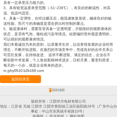
具有一定承受压力能力的。
3、具有较宽温度承受范围（-51~238℃），有良好的耐温性，对高
温、低温均适宜。
4、具备一定弹性，在经过碾压后，能迅速恢复形状，确保良好的输
送性能。而尺寸的准确度是需在挤出时控制的重点。
5、输送液体时，需要泵管具备一定透明度，才能很好的观察液体的
状态，是否有气泡，微粒或污染等情况。硅胶编织管外观是透明的，
可以很好的观察液体情况。
我们本着诚信为本的原则，以质量求生存，以信誉得发展的企业经营
理念，不断开拓进取。在激烈的市场竞争中，凭借良好的合作关系公
司茁壮发展，在持续改进、 追求不断进取、满足的信念，企业在不
断创新中求发展，个人靠创新精神求进步，日积月累，量变到质变，
每天的一小步，就是企业将来的进步。
m.jyhy0510.b2b168.com
返回目录页
回到顶部
版权所有：江阴华月电材有限公司
地址：江苏省 无锡 江阴市 江阴市青阳镇工业区振阳路28号（广东中山办
事处：中山市东凤镇丰裕路10号）
电脑版
|
投诉举报
|
网站地图