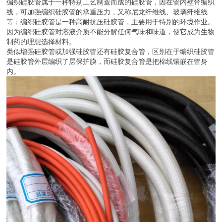
编织硅胶管属于一种特别工艺制造而成的硅胶管，因在管内壁带编织
线，可加强编织硅胶管的承重压力，又称尼龙纤维线、玻璃纤维线
等；编织硅胶管是一种高耐抗压硅胶管，主要用于特别的环境作业。
因为编织硅胶管对溶液介质不能分解任何气味和味道，使它成为生物
制药的理想选择材料。
类似增强硅胶管或加强硅胶管还有硅胶复合管，区别在于编织硅胶管
是硅胶管外层编织了层保护膜，而硅胶复合管是把棉线镶嵌在管身
内。