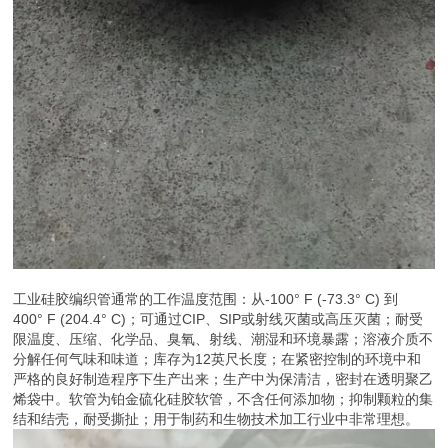
工业硅胶编织管通常的工作温度范围：从-100° F (-73.3° C) 到
400° F (204.4° C)；可通过CIP、SIP或射线灭菌或高压灭菌；耐受
限温度、压缩、化学品、臭氧、射线、潮湿和环境暴露；溶液介质不
分解任何气味和味道；库存为12英尺长度；在紧密控制的环境中和
严格的良好制造程序下生产出来；生产中为保清洁，密封在透明聚乙
烯袋中。软管为铂金硫化硅胶软管，不含任何添加物；抑制颗粒的集
结和结壳，耐受撕扯；用于制药和生物技术加工行业中非常理想。