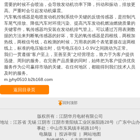
需要的时候不会喷油，会导致发动机功率下降，抖动和振动，排放更
高。严重时会引起发动机爆震。
汽车氧传感器是电喷发动机控制系统中关键的反馈传感器，是控制汽
车尾气排放、降低汽车对环境污染、提高汽车发动机燃油燃烧质量的
关键零件，氧传感器均安装在发动机排气管上。可以通过万用表测数
据的方法来判断氧传感器的好坏，常见的氧传感器是四根线，两根加
热线，两根信号线，在检测的时候，万用表的两个表笔要接在这两根
线上，标准的电压输出时，信号电压在0.1-0.9V之间跳动为正常。
我们一贯遵循“客户至上，至善至美”之经营理念，致力于为客户提供
迅捷、周到的服务。在完善产品质量的同时，始终把为客户提供优良
服务作为公司赢得市场的关健。在任何地区，都能得到我们技术人员
及时的服务。
m.jyhy0510.b2b168.com
返回目录页
回到顶部
版权所有：江阴华月电材有限公司
地址：江苏省 无锡 江阴市 江阴市青阳镇工业区振阳路28号（广东中山办
事处：中山市东凤镇丰裕路10号）
电脑版
|
投诉举报
|
网站地图
制作维护：
八方资源网