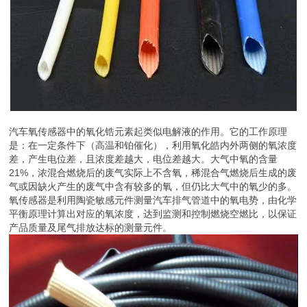
汽车氧传感器中的氧化锆元素起类似电解液的作用。它的工作原理
是：在一定条件下（高温和铂催化），利用氧化皓内外两侧的氧浓度
差，产生电位差，且浓度差越大，电位差越大。大气中氧的含量
21%，浓混合燃烧后的废气实际上不含氧，稀混合气燃烧后生成的废
气或因缺火产生的废气中含有较多的氧，但仍比大气中的氧少的多。
氧传感器是利用陶瓷敏感元件测量汽车排气管道中的氧电势，由化学
平衡原理计算出对应的氧浓度，达到监测和控制燃烧空燃比，以保证
产品质量及尾气排放达标的测量元件。