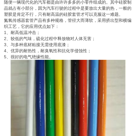
随便一辆现代化的汽车都是由许许多多的小零件组成的。其中硅胶制
品就占有小部分，因为汽车行驶的过程中是要放出大量的热，一般的
塑胶是肯定不行，只有耐高温的硅胶套管才可以克服这一难题。
氮氧传感器套管产品有多种规格，管径大而薄软，采用挤出型和横编
织工艺，它的应用优点如下：
1、耐高低温冲击；
2、较低的气味，硫化过程中释放物对人体无害；
3、与多种底材粘接无需使用底漆；
4、优异的耐热性，耐臭氧性和抗化学侵蚀性；
5、很好的电气绝缘性能。