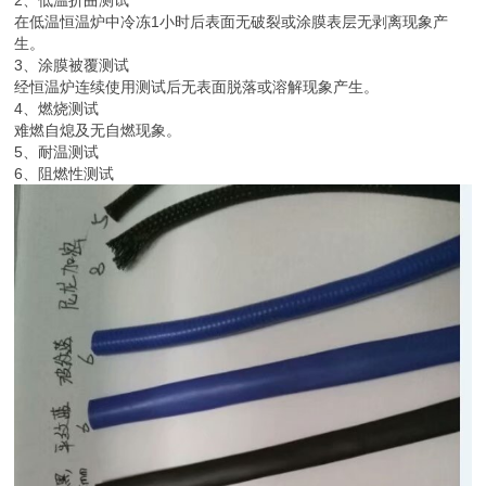
2、低温折曲测试
在低温恒温炉中冷冻1小时后表面无破裂或涂膜表层无剥离现象产
生。
3、涂膜被覆测试
经恒温炉连续使用测试后无表面脱落或溶解现象产生。
4、燃烧测试
难燃自熄及无自燃现象。
5、耐温测试
6、阻燃性测试