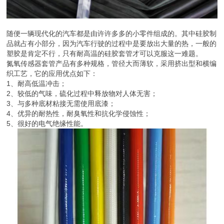
随便一辆现代化的汽车都是由许许多多的小零件组成的。其中硅胶制
品就占有小部分，因为汽车行驶的过程中是要放出大量的热，一般的
塑胶是肯定不行，只有耐高温的硅胶套管才可以克服这一难题。
氮氧传感器套管产品有多种规格，管径大而薄软，采用挤出型和横编
织工艺，它的应用优点如下：
1、耐高低温冲击；
2、较低的气味，硫化过程中释放物对人体无害；
3、与多种底材粘接无需使用底漆；
4、优异的耐热性，耐臭氧性和抗化学侵蚀性；
5、很好的电气绝缘性能。