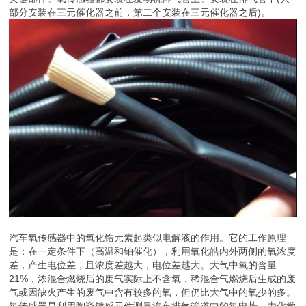
部分安装在三元催化器之前，第二个安装在三元催化器之后)。
汽车氧传感器中的氧化锆元素起类似电解液的作用。它的工作原理
是：在一定条件下（高温和铂催化），利用氧化皓内外两侧的氧浓度
差，产生电位差，且浓度差越大，电位差越大。大气中氧的含量
21%，浓混合燃烧后的废气实际上不含氧，稀混合气燃烧后生成的废
气或因缺火产生的废气中含有较多的氧，但仍比大气中的氧少的多。
氧传感器是利用陶瓷敏感元件测量汽车排气管道中的氧电势，由化学