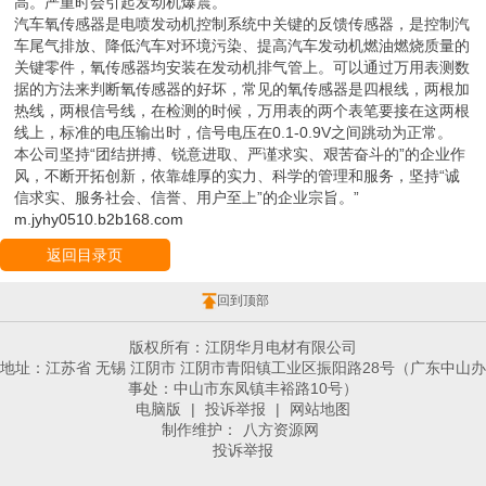
高。严重时会引起发动机爆震。
汽车氧传感器是电喷发动机控制系统中关键的反馈传感器，是控制汽
车尾气排放、降低汽车对环境污染、提高汽车发动机燃油燃烧质量的
关键零件，氧传感器均安装在发动机排气管上。可以通过万用表测数
据的方法来判断氧传感器的好坏，常见的氧传感器是四根线，两根加
热线，两根信号线，在检测的时候，万用表的两个表笔要接在这两根
线上，标准的电压输出时，信号电压在0.1-0.9V之间跳动为正常。
本公司坚持“团结拼搏、锐意进取、严谨求实、艰苦奋斗的”的企业作
风，不断开拓创新，依靠雄厚的实力、科学的管理和服务，坚持“诚
信求实、服务社会、信誉、用户至上”的企业宗旨。”
m.jyhy0510.b2b168.com
返回目录页
回到顶部
版权所有：江阴华月电材有限公司
地址：江苏省 无锡 江阴市 江阴市青阳镇工业区振阳路28号（广东中山办
事处：中山市东凤镇丰裕路10号）
电脑版
|
投诉举报
|
网站地图
制作维护：
八方资源网
投诉举报