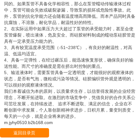
同的。如果泵管不具备化学相容性，那么在泵管蠕动传输液体过程
中，泵管可能会失效或破裂渗漏，导致泵的损坏或危险性事故。此
外，泵管的抗化学能力还会随着温度增高而降低。而本产品同时具备
抗腐蚀，不溶胀，耐化学品，耐温性好的特性。
2、在实际运用中如果压力大大超过了泵管的承受能力时，甚至会使
泵管爆裂，喷出液体，危及安全。而硅胶材料制成的蠕动泵硅胶管是
具有一定承受压力能力的。
3、具有较宽温度承受范围（-51~238℃），有良好的耐温性，对高
温、低温均适宜。
4、具备一定弹性，在经过碾压后，能迅速恢复形状，确保良好的输
送性能。而尺寸的准确度是需在挤出时控制的重点。
5、输送液体时，需要泵管具备一定透明度，才能很好的观察液体的
状态，是否有气泡，微粒或污染等情况。硅胶编织管外观是透明的，
可以很好的观察液体情况。
我们本着诚信为本的原则，以质量求生存，以信誉得发展的企业经营
理念，不断开拓进取。在激烈的市场竞争中，凭借良好的合作关系公
司茁壮发展，在持续改进、 追求不断进取、满足的信念，企业在不
断创新中求发展，个人靠创新精神求进步，日积月累，量变到质变，
每天的一小步，就是企业将来的进步。
m.jyhy0510.b2b168.com
返回目录页