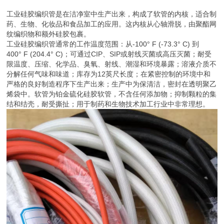
工业硅胶编织管是在洁净室中生产出来，构成了软管的内核，适合制
药、生物、化妆品和食品加工的应用。这内核从心轴滑脱，由聚酯网
纹编织物和额外硅胶包裹。
工业硅胶编织管通常的工作温度范围：从-100° F (-73.3° C) 到
400° F (204.4° C)；可通过CIP、SIP或射线灭菌或高压灭菌；耐受
限温度、压缩、化学品、臭氧、射线、潮湿和环境暴露；溶液介质不
分解任何气味和味道；库存为12英尺长度；在紧密控制的环境中和
严格的良好制造程序下生产出来；生产中为保清洁，密封在透明聚乙
烯袋中。软管为铂金硫化硅胶软管，不含任何添加物；抑制颗粒的集
结和结壳，耐受撕扯；用于制药和生物技术加工行业中非常理想。