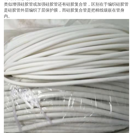
类似增强硅胶管或加强硅胶管还有硅胶复合管，区别在于编织硅胶管
是硅胶管外层编织了层保护膜，而硅胶复合管是把棉线镶嵌在管身
内。