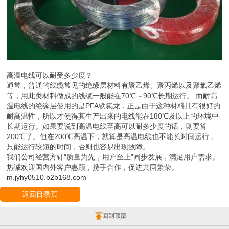
高温电线可以耐受多少度？
通常，普通的线缆常见的绝缘层材料有聚乙烯、聚丙烯以及聚氯乙烯
等，用此类材料做成的线缆一般能在70℃～90℃长期运行。 而耐高
温电线的绝缘层使用的是PFA铁氟龙，正是由于这种材料具有很好的
耐高温性，所以才使得其生产出来的电线能在180℃及以上的环境中
长期运行。如果要说到高温电线至高可以耐多少度的话，则要算
200℃了。但在200℃高温下，就算是高温电线也不能长时间运行，
只能运行较短的时间，否则也容易出现故障。
我们公司经营方针“质量为先，用户至上”同步发展，满足用户需求。
热诚欢迎国内外客户惠顾，携手合作，促进共同繁荣。
m.jyhy0510.b2b168.com
返回目录页
回到顶部