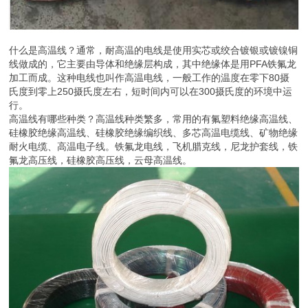
什么是高温线？通常，耐高温的电线是使用实芯或绞合镀银或镀镍铜
线做成的，它主要由导体和绝缘层构成，其中绝缘体是用PFA铁氟龙
加工而成。这种电线也叫作高温电线，一般工作的温度在零下80摄
氏度到零上250摄氏度左右，短时间内可以在300摄氏度的环境中运
行。
高温线有哪些种类？高温线种类繁多，常用的有氟塑料绝缘高温线、
硅橡胶绝缘高温线、硅橡胶绝缘编织线、多芯高温电缆线、矿物绝缘
耐火电缆、高温电子线。铁氟龙电线，飞机腊克线，尼龙护套线，铁
氟龙高压线，硅橡胶高压线，云母高温线。