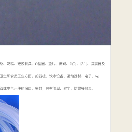
条、奶嘴、硅胶餐具、O型圈、垫片、皮碗、油封、活门、减震器及
卫生和食品工业方面，如器械、饮水设备、运动器材、电子、电
管或电气元件的涂层、密封，具有防潮、避尘、防震等效果。