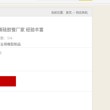
当前位置：
首页
->
供应商机
撕硅胶管厂家 经验丰富
览数：554
工业用橡胶制品
阴市