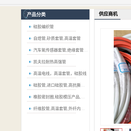
供应商机
产品分类
硅胶编织管
自熄管,矽质套管,高温套管
汽车氧传感器套管,绝缘套管,波纹管
凯夫拉耐热高强管
高温电线，高温套管，硅胶线
硅胶管,进口硅胶管,高抗撕硅胶管
橡胶密封圈,硅胶模压产品,弯管
纤维胶管,高温套管,外纤内胶套管,