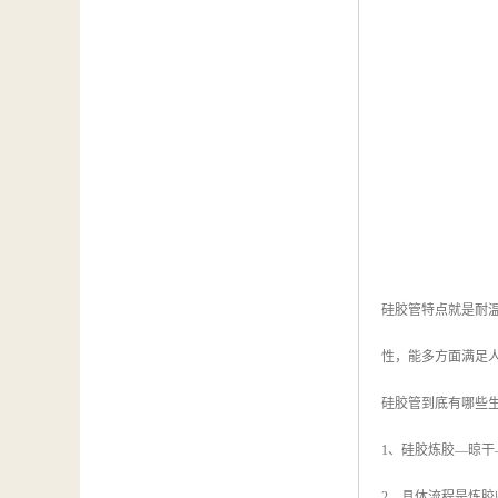
硅胶管特点就是耐温
性，能多方面满足
硅胶管到底有哪些
1、硅胶炼胶—晾干
2、具体流程是炼