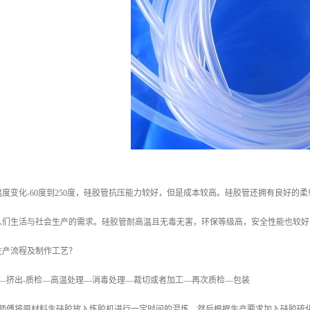
度变化-60度到250度，硅胶管抗压能力较好，但是成本较高。硅胶管还拥有良好的
人们生活与社会生产的需求。硅胶管耐高温且无毒无害，环保等级高，安全性能也较好
生产流程及制作工艺？
—挤出-质检—高温处理—消毒处理—裁切或者加工—再次质检—包装
胶师傅将原材料生硅胶放入炼胶机进行一定时间的混炼，然后根据生产要求加入硅胶硫