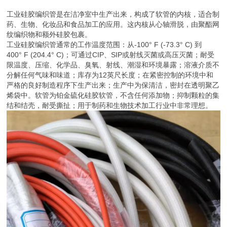
工业硅胶编织管是在洁净室中生产出来，构成了软管的内核，适合制
药、生物、化妆品和食品加工的应用。这内核从心轴滑脱，由聚酯网
纹编织物和额外硅胶包裹。
工业硅胶编织管通常的工作温度范围：从-100° F (-73.3° C) 到
400° F (204.4° C)；可通过CIP、SIP或射线灭菌或高压灭菌；耐受
限温度、压缩、化学品、臭氧、射线、潮湿和环境暴露；溶液介质不
分解任何气味和味道；库存为12英尺长度；在紧密控制的环境中和
严格的良好制造程序下生产出来；生产中为保清洁，密封在透明聚乙
烯袋中。软管为铂金硫化硅胶软管，不含任何添加物；抑制颗粒的集
结和结壳，耐受撕扯；用于制药和生物技术加工行业中非常理想。