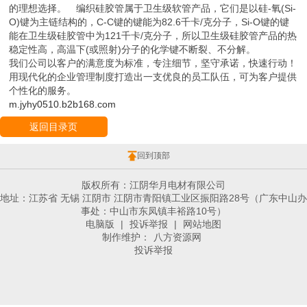
的理想选择。 编织硅胶管属于卫生级软管产品，它们是以硅-氧(Si-
O)键为主链结构的，C-C键的键能为82.6千卡/克分子，Si-O键的键
能在卫生级硅胶管中为121千卡/克分子，所以卫生级硅胶管产品的热
稳定性高，高温下(或照射)分子的化学键不断裂、不分解。
我们公司以客户的满意度为标准，专注细节，坚守承诺，快速行动！
用现代化的企业管理制度打造出一支优良的员工队伍，可为客户提供
个性化的服务。
m.jyhy0510.b2b168.com
返回目录页
回到顶部
版权所有：江阴华月电材有限公司
地址：江苏省 无锡 江阴市 江阴市青阳镇工业区振阳路28号（广东中山办
事处：中山市东凤镇丰裕路10号）
电脑版
|
投诉举报
|
网站地图
制作维护：
八方资源网
投诉举报