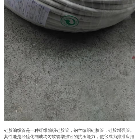
硅胶编织管是一种纤维编织硅胶管，钢丝编织硅胶管，硅胶增强管。
其性能是经硫化制成均匀软管增强它的抗压能力，使它成为排泄应用