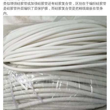
类似增强硅胶管或加强硅胶管还有硅胶复合管，区别在于编织硅胶管
是硅胶管外层编织了层保护膜，而硅胶复合管是把棉线镶嵌在管身
内。