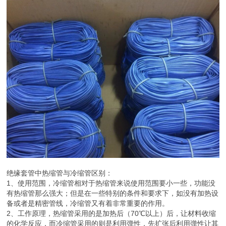
绝缘套管中热缩管与冷缩管区别：
1、使用范围，冷缩管相对于热缩管来说使用范围要小一些，功能没
有热缩管那么强大；但是在一些特别的条件和要求下，如没有加热设
备或者是精密管线，冷缩管又有着非常重要的作用。
2、工作原理，热缩管采用的是加热后（70℃以上）后，让材料收缩
的化学反应，而冷缩管采用的则是利用弹性，先扩张后利用弹性让其