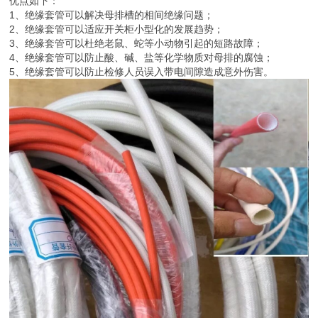
优点如下：
1、绝缘套管可以解决母排槽的相间绝缘问题；
2、绝缘套管可以适应开关柜小型化的发展趋势；
3、绝缘套管可以杜绝老鼠、蛇等小动物引起的短路故障；
4、绝缘套管可以防止酸、碱、盐等化学物质对母排的腐蚀；
5、绝缘套管可以防止检修人员误入带电间隙造成意外伤害。