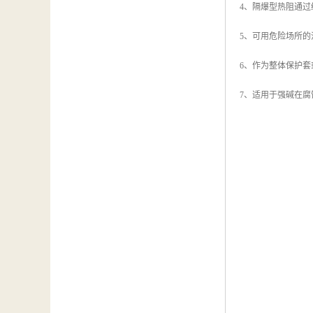
4、隔爆型热阻通
5、可用危险场所的
6、作为整体保护
7、适用于强碱在