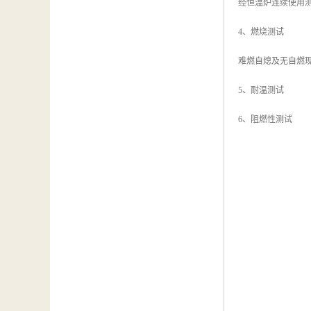
经恒温炉连续使用
4、燃烧测试
难燃自熄及无自燃
5、耐温测试
6、阻燃性测试