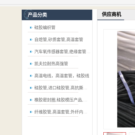
供应商机
产品分类
硅胶编织管
自熄管,矽质套管,高温套管
汽车氧传感器套管,绝缘套管,波纹管
凯夫拉耐热高强管
高温电线，高温套管，硅胶线
硅胶管,进口硅胶管,高抗撕硅胶管
橡胶密封圈,硅胶模压产品,弯管
纤维胶管,高温套管,外纤内胶套管,