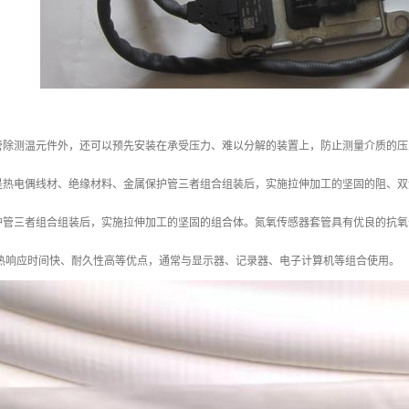
管除测温元件外，还可以预先安装在承受压力、难以分解的装置上，防止测量介质的压
是热电偶线材、绝缘材料、金属保护管三者组合组装后，实施拉伸加工的坚固的阻、双
护管三者组合组装后，实施拉伸加工的坚固的组合体。氮氧传感器套管具有优良的抗氧
、热响应时间快、耐久性高等优点，通常与显示器、记录器、电子计算机等组合使用。