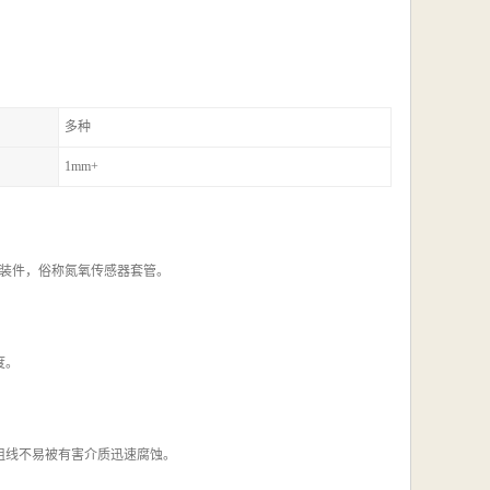
多种
1mm+
装件，俗称氮氧传感器套管。
度。
阻线不易被有害介质迅速腐蚀。