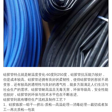
硅胶管特点就是耐温度变化-60度到250度，硅胶管抗压能力较好，
但是成本较高。硅胶管还拥有良好的柔韧性，使得硅胶管的形状不易
变形，还有较高的透明性与良好的透气性，能多方面满足人们生活与
社会生产的需求。硅胶管耐高温且无毒无害，环保等级高，安全性能
也较好，硅胶管的环保与技术水平也在不断改进。
硅胶管到底有哪些生产流程及制作工艺？
1、硅胶炼胶—晾干—挤出-质检—高温处理—消毒处理—裁切或者加
工—再次质检—包装