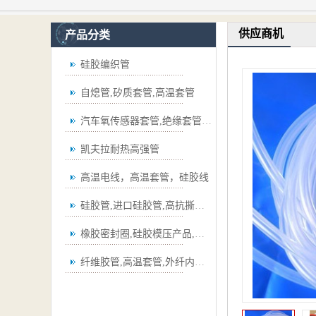
供应商机
产品分类
硅胶编织管
自熄管,矽质套管,高温套管
汽车氧传感器套管,绝缘套管,波纹管
凯夫拉耐热高强管
高温电线，高温套管，硅胶线
硅胶管,进口硅胶管,高抗撕硅胶管
橡胶密封圈,硅胶模压产品,弯管
纤维胶管,高温套管,外纤内胶套管,