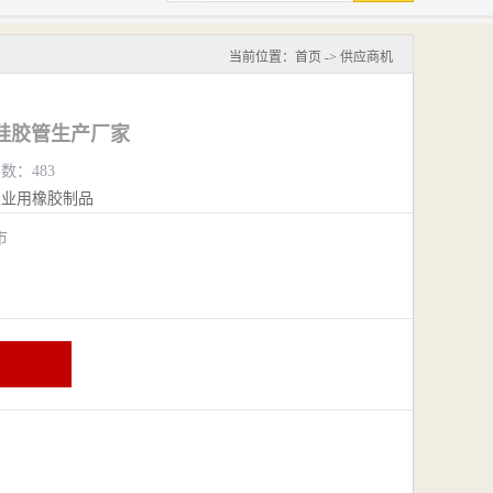
当前位置：
首页
->
供应商机
硅胶管生产厂家
览数：483
工业用橡胶制品
阴市