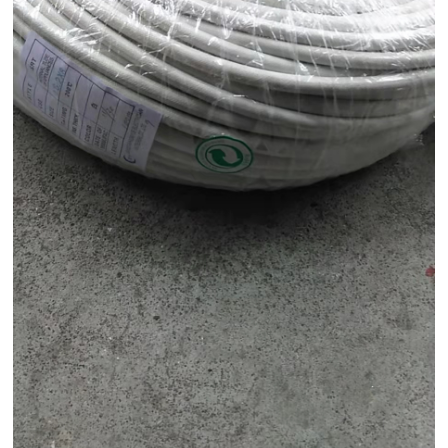
硅胶编织管的特点：
1、可以承受比较大的水流
消防车在生活中大家都看见过，消防车所使用的管子就需要能够承受
住巨大的水流冲击。如果使用一般的硅胶管，使用过程中就会导致硅
胶管出现严重的磨损，减短使用寿命。所以消防车上使用的都是加强
型的编织硅胶管，这种硅胶管能够在长时间内承受巨大水流的冲击。
使用中的磨损程度也比较小。
2、抗冷冻性
编织硅胶管：耐寒耐高温，不论是在什么寒冷的环境当中都可以实现
自由的伸缩，不会因为承受巨大的压力或是寒冷的气温而产生开裂的
情况。因为在加工的时候，就会对其内部结构进行加固，因此可以面
对不同环境的考验。
3、环保性能好
编织硅胶管也可以叫做编织硅胶管。输液都可以使用这种硅胶管，但