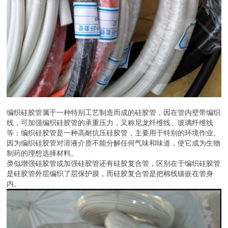
是硅胶管外层编织了层保护膜，而硅胶复合管是把棉线镶嵌在管身
内。