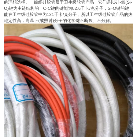
编织硅胶管属于一种特别工艺制造而成的硅胶管，因在管内壁带编织
线，可加强编织硅胶管的承重压力，又称尼龙纤维线、玻璃纤维线
等；编织硅胶管是一种高耐抗压硅胶管，主要用于特别的环境作业。
因为编织硅胶管对溶液介质不能分解任何气味和味道，使它成为生物
制药的理想选择材料。
类似增强硅胶管或加强硅胶管还有硅胶复合管，区别在于编织硅胶管