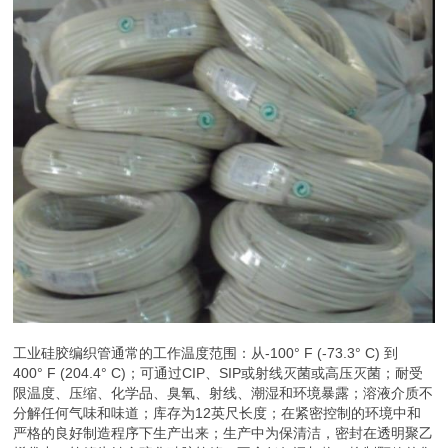
工业硅胶编织管通常的工作温度范围：从-100° F (-73.3° C) 到
400° F (204.4° C)；可通过CIP、SIP或射线灭菌或高压灭菌；耐受
限温度、压缩、化学品、臭氧、射线、潮湿和环境暴露；溶液介质不
分解任何气味和味道；库存为12英尺长度；在紧密控制的环境中和
严格的良好制造程序下生产出来；生产中为保清洁，密封在透明聚乙
烯袋中。软管为铂金硫化硅胶软管，不含任何添加物；抑制颗粒的集
结和结壳，耐受撕扯；用于制药和生物技术加工行业中非常理想。