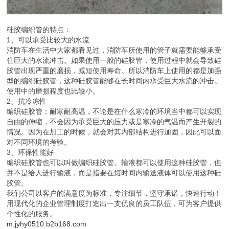
并不是给人进行输液，而是指要在短时间内输送液体可以使用这种硅
胶管。
我们公司以客户的满意度为标准，专注细节，坚守承诺，快速行动！
用现代化的企业管理制度打造出一支优良的员工队伍，可为客户提供
个性化的服务。
m.jyhy0510.b2b168.com
返回目录页
回到顶部
版权所有：江阴华月电材有限公司
地址：江苏省 无锡 江阴市 江阴市青阳镇工业区振阳路28号（广东中山办
事处：中山市东凤镇丰裕路10号）
电脑版
|
投诉举报
|
网站地图
制作维护：
八方资源网
投诉举报