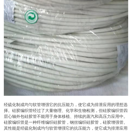
经硫化制成均匀软管增强它的抗压能力，使它成为排泄应用的理想选
择。硅胶编织管经过了大量物理、化学和生物检测，但硅胶编织管四
层心轴外包硅胶管不能用于身体移植、持续的蒸汽和高压力应用中。
硅胶编织管是一种纤维编织硅胶管，钢丝编织硅胶管，硅胶增强管。
其性能是经硫化制成均匀软管增强它的抗压能力，使它成为排泄应用
的理想选择。 编织硅胶管属于卫生级软管产品，它们是以硅-氧(Si-
O)键为主链结构的，C-C键的键能为82.6千卡/克分子，Si-O键的键
能在卫生级硅胶管中为121千卡/克分子，所以卫生级硅胶管产品的热
稳定性高，高温下(或照射)分子的化学键不断裂、不分解。