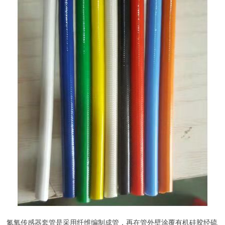
氮氧传感器套管是采用纤维编制成管，再在管外壁涂覆有机硅胶经硫