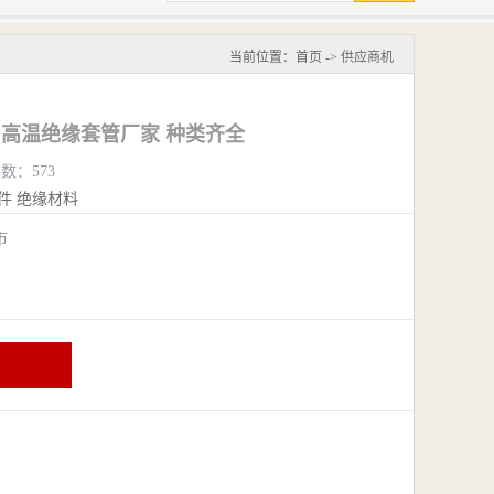
当前位置：
首页
->
供应商机
州高温绝缘套管厂家 种类齐全
览数：573
件
绝缘材料
阴市