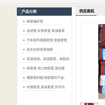
供应商机
产品分类
硅胶编织管
自熄管,矽质套管,高温套管
汽车氧传感器套管,绝缘套管,波纹管
凯夫拉耐热高强管
高温电线，高温套管，硅胶线
硅胶管,进口硅胶管,高抗撕硅胶管
橡胶密封圈,硅胶模压产品,弯管
纤维胶管,高温套管,外纤内胶套管,