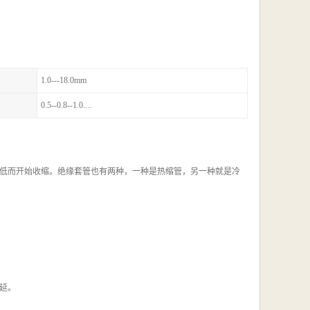
1.0---18.0mm
0.5--0.8--1.0....
低而开始收缩。绝缘套管也有两种，一种是热缩管，另一种就是冷
延。