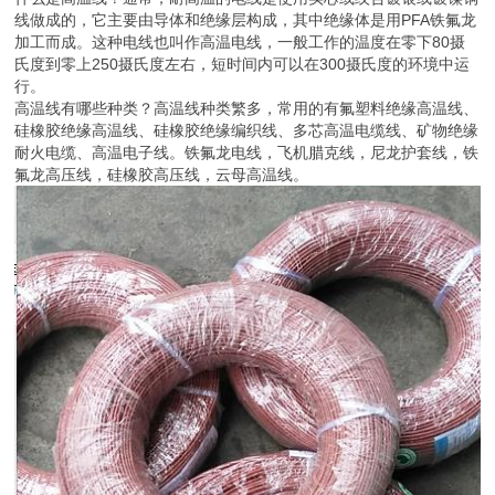
线做成的，它主要由导体和绝缘层构成，其中绝缘体是用PFA铁氟龙
加工而成。这种电线也叫作高温电线，一般工作的温度在零下80摄
氏度到零上250摄氏度左右，短时间内可以在300摄氏度的环境中运
行。
高温线有哪些种类？高温线种类繁多，常用的有氟塑料绝缘高温线、
硅橡胶绝缘高温线、硅橡胶绝缘编织线、多芯高温电缆线、矿物绝缘
耐火电缆、高温电子线。铁氟龙电线，飞机腊克线，尼龙护套线，铁
氟龙高压线，硅橡胶高压线，云母高温线。