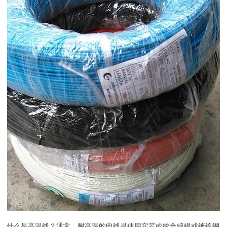
什么是高温线？通常，耐高温的电线是使用实芯或绞合镀银或镀镍铜