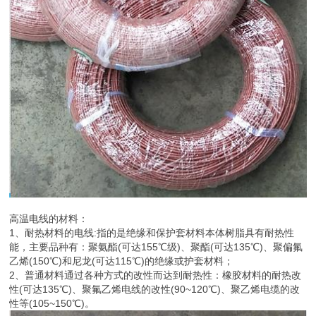
高温电线的材料：
1、耐热材料的电线:指的是绝缘和保护套材料本体树脂具有耐热性
能，主要品种有：聚氨酯(可达155℃级)、聚酯(可达135℃)、聚偏氟
乙烯(150℃)和尼龙(可达115℃)的绝缘或护套材料；
2、普通材料通过各种方式的改性而达到耐热性：橡胶材料的耐热改
性(可达135℃)、聚氟乙烯电线的改性(90~120℃)、聚乙烯电缆的改
性等(105~150℃)。