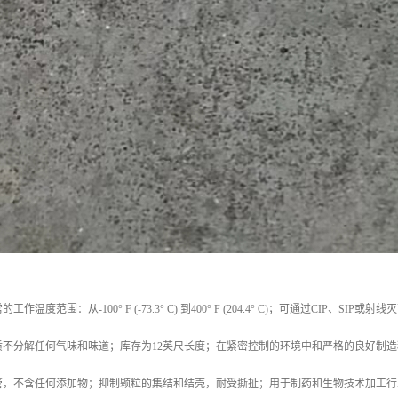
作温度范围：从-100° F (-73.3° C) 到400° F (204.4° C)；可通过C
质不分解任何气味和味道；库存为12英尺长度；在紧密控制的环境中和严格的良好制
管，不含任何添加物；抑制颗粒的集结和结壳，耐受撕扯；用于制药和生物技术加工行