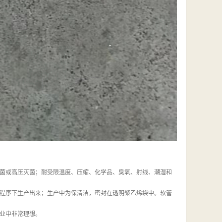
IP、SIP或射线灭菌或高压灭菌；耐受限温度、压缩、化学品、臭氧、射线、潮湿和
造程序下生产出来；生产中为保清洁，密封在透明聚乙烯袋中。软管
业中非常理想。