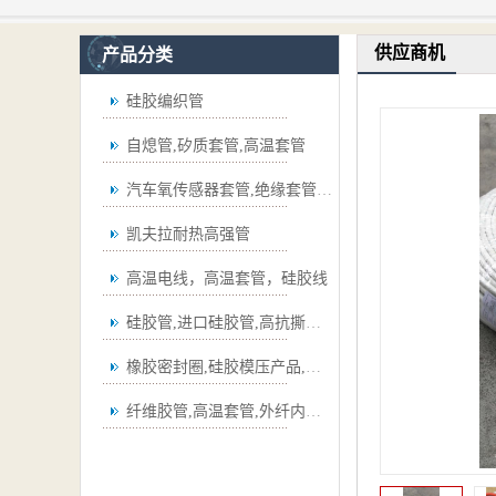
供应商机
产品分类
硅胶编织管
自熄管,矽质套管,高温套管
汽车氧传感器套管,绝缘套管,波纹管
凯夫拉耐热高强管
高温电线，高温套管，硅胶线
硅胶管,进口硅胶管,高抗撕硅胶管
橡胶密封圈,硅胶模压产品,弯管
纤维胶管,高温套管,外纤内胶套管,