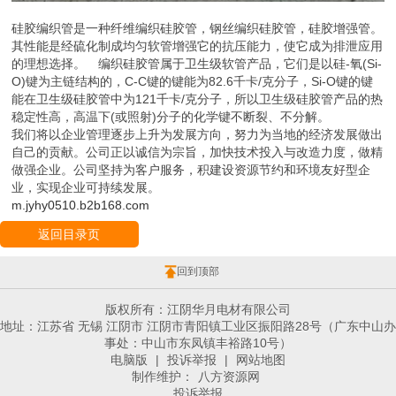
硅胶编织管是一种纤维编织硅胶管，钢丝编织硅胶管，硅胶增强管。
其性能是经硫化制成均匀软管增强它的抗压能力，使它成为排泄应用
的理想选择。 编织硅胶管属于卫生级软管产品，它们是以硅-氧(Si-
O)键为主链结构的，C-C键的键能为82.6千卡/克分子，Si-O键的键
能在卫生级硅胶管中为121千卡/克分子，所以卫生级硅胶管产品的热
稳定性高，高温下(或照射)分子的化学键不断裂、不分解。
我们将以企业管理逐步上升为发展方向，努力为当地的经济发展做出
自己的贡献。公司正以诚信为宗旨，加快技术投入与改造力度，做精
做强企业。公司坚持为客户服务，积建设资源节约和环境友好型企
业，实现企业可持续发展。
m.jyhy0510.b2b168.com
返回目录页
回到顶部
版权所有：江阴华月电材有限公司
地址：江苏省 无锡 江阴市 江阴市青阳镇工业区振阳路28号（广东中山办
事处：中山市东凤镇丰裕路10号）
电脑版
|
投诉举报
|
网站地图
制作维护：
八方资源网
投诉举报