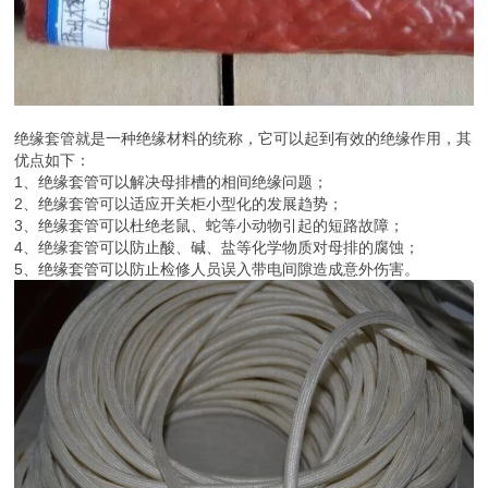
绝缘套管就是一种绝缘材料的统称，它可以起到有效的绝缘作用，其
优点如下：
1、绝缘套管可以解决母排槽的相间绝缘问题；
2、绝缘套管可以适应开关柜小型化的发展趋势；
3、绝缘套管可以杜绝老鼠、蛇等小动物引起的短路故障；
4、绝缘套管可以防止酸、碱、盐等化学物质对母排的腐蚀；
5、绝缘套管可以防止检修人员误入带电间隙造成意外伤害。