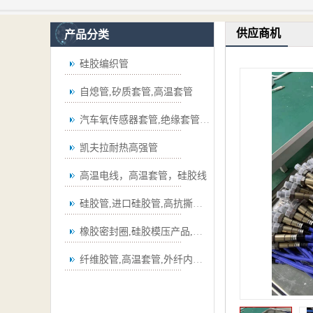
供应商机
产品分类
硅胶编织管
自熄管,矽质套管,高温套管
汽车氧传感器套管,绝缘套管,波纹管
凯夫拉耐热高强管
高温电线，高温套管，硅胶线
硅胶管,进口硅胶管,高抗撕硅胶管
橡胶密封圈,硅胶模压产品,弯管
纤维胶管,高温套管,外纤内胶套管,