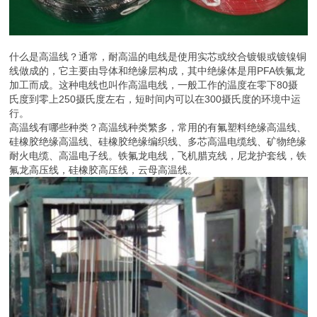
什么是高温线？通常，耐高温的电线是使用实芯或绞合镀银或镀镍铜
线做成的，它主要由导体和绝缘层构成，其中绝缘体是用PFA铁氟龙
加工而成。这种电线也叫作高温电线，一般工作的温度在零下80摄
氏度到零上250摄氏度左右，短时间内可以在300摄氏度的环境中运
行。
高温线有哪些种类？高温线种类繁多，常用的有氟塑料绝缘高温线、
硅橡胶绝缘高温线、硅橡胶绝缘编织线、多芯高温电缆线、矿物绝缘
耐火电缆、高温电子线。铁氟龙电线，飞机腊克线，尼龙护套线，铁
氟龙高压线，硅橡胶高压线，云母高温线。