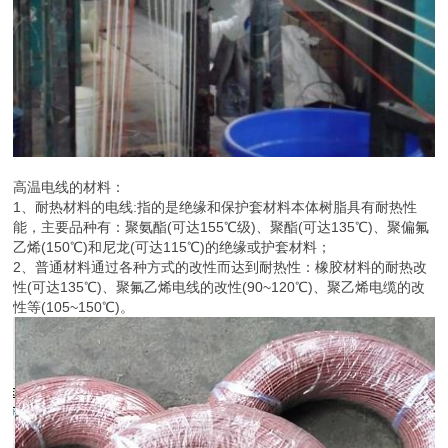
高温电线的材料：
1、耐热材料的电线:指的是绝缘和保护套材料本体树脂具有耐热性
能，主要品种有：聚氨酯(可达155℃级)、聚酯(可达135℃)、聚偏氟
乙烯(150℃)和尼龙(可达115℃)的绝缘或护套材料；
2、普通材料通过各种方式的改性而达到耐热性：橡胶材料的耐热改
性(可达135℃)、聚氟乙烯电线的改性(90~120℃)、聚乙烯电缆的改
性等(105~150℃)。