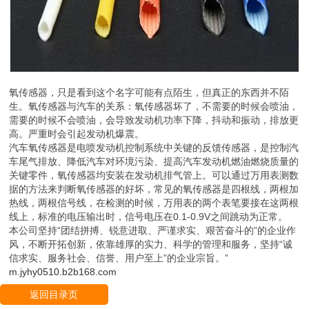
氧传感器，只是看到这个名字可能有点陌生，但真正的东西并不陌
生。氧传感器与汽车的关系：氧传感器坏了，不需要的时候会喷油，
需要的时候不会喷油，会导致发动机功率下降，抖动和振动，排放更
高。严重时会引起发动机爆震。
汽车氧传感器是电喷发动机控制系统中关键的反馈传感器，是控制汽
车尾气排放、降低汽车对环境污染、提高汽车发动机燃油燃烧质量的
关键零件，氧传感器均安装在发动机排气管上。可以通过万用表测数
据的方法来判断氧传感器的好坏，常见的氧传感器是四根线，两根加
热线，两根信号线，在检测的时候，万用表的两个表笔要接在这两根
线上，标准的电压输出时，信号电压在0.1-0.9V之间跳动为正常。
本公司坚持“团结拼搏、锐意进取、严谨求实、艰苦奋斗的”的企业作
风，不断开拓创新，依靠雄厚的实力、科学的管理和服务，坚持“诚
信求实、服务社会、信誉、用户至上”的企业宗旨。”
m.jyhy0510.b2b168.com
返回目录页