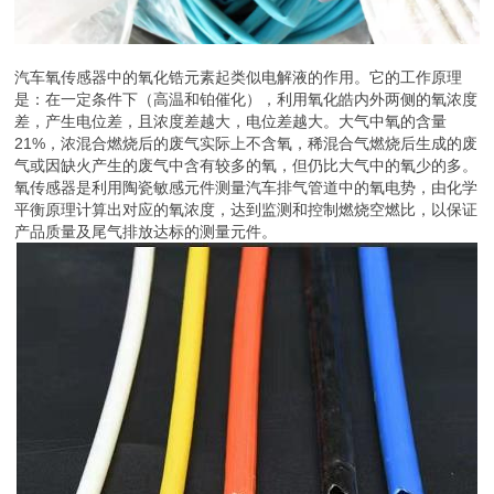
汽车氧传感器中的氧化锆元素起类似电解液的作用。它的工作原理
是：在一定条件下（高温和铂催化），利用氧化皓内外两侧的氧浓度
差，产生电位差，且浓度差越大，电位差越大。大气中氧的含量
21%，浓混合燃烧后的废气实际上不含氧，稀混合气燃烧后生成的废
气或因缺火产生的废气中含有较多的氧，但仍比大气中的氧少的多。
氧传感器是利用陶瓷敏感元件测量汽车排气管道中的氧电势，由化学
平衡原理计算出对应的氧浓度，达到监测和控制燃烧空燃比，以保证
产品质量及尾气排放达标的测量元件。