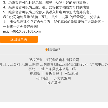
3、绝缘套管可以杜绝老鼠、蛇等小动物引起的短路故障；
4、绝缘套管可以防止酸、碱、盐等化学物质对母排的腐蚀；
5、绝缘套管可以防止检修人员误入带电间隙造成意外伤害。
我们公司始终秉承“诚信、互助、共生、共赢”的经营理念，凭借实
力、出众品质建立良好合作关系，我们真诚的希望能与广大新老客户
一起携手共创美好未来!
m.jyhy0510.b2b168.com
返回目录页
回到顶部
版权所有：江阴华月电材有限公司
地址：江苏省 无锡 江阴市 江阴市青阳镇工业区振阳路28号（广东中山办
事处：中山市东凤镇丰裕路10号）
电脑版
|
投诉举报
|
网站地图
制作维护：
八方资源网
投诉举报