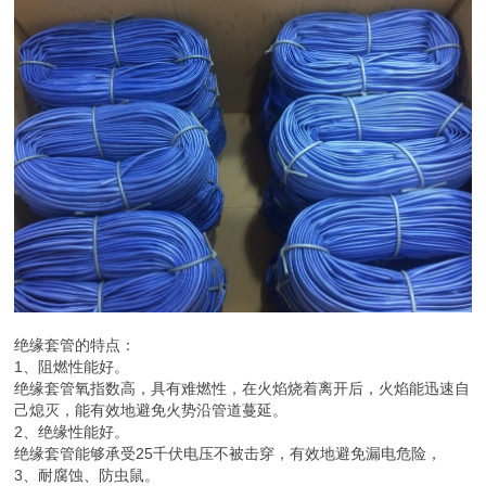
绝缘套管的特点：
1、阻燃性能好。
绝缘套管氧指数高，具有难燃性，在火焰烧着离开后，火焰能迅速自
己熄灭，能有效地避免火势沿管道蔓延。
2、绝缘性能好。
绝缘套管能够承受25千伏电压不被击穿，有效地避免漏电危险，
3、耐腐蚀、防虫鼠。