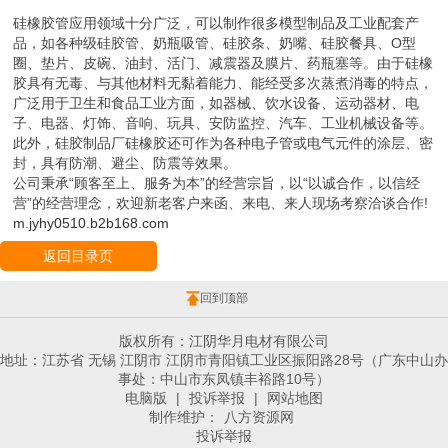
硅橡胶管应用领域十分广泛，可以制作很多模型制品及工业配套产
品，如各种级硅胶管、奶瓶吸管、硅胶条、奶嘴、硅胶餐具、O型
圈、垫片、皮碗、油封、活门、减震器及膜片、药瓶塞等。由于硅橡
胶具有无毒、与其他材料无黏着能力、能经受多次蒸煮消毒的特点，
广泛用于卫生和食品工业方面，如器械、饮水设备、运动器材、电
子、电器、灯饰、音响、玩具、安防监控、汽车、工业机械设备等。
此外，硅胶制品厂硅橡胶还可作为各种电子管或电气元件的涂层、密
封，具有防潮、避尘、防震等效果。
公司秉承“顾客至上、服务为本”的经营宗旨，以“以诚合作，以信经
营”的经营理念，欢迎新老客户来函、来电、来人现场考察洽谈合作!
m.jyhy0510.b2b168.com
返回目录页
回到顶部
版权所有：江阴华月电材有限公司
地址：江苏省 无锡 江阴市 江阴市青阳镇工业区振阳路28号（广东中山办
事处：中山市东凤镇丰裕路10号）
电脑版
|
投诉举报
|
网站地图
制作维护：
八方资源网
投诉举报