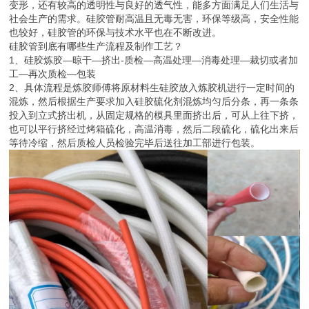
变形，还有较高的透明性与良好的透气性，能多方面满足人们生活与
社会生产的需求。硅胶管耐高温且无毒无害，环保等级高，安全性能
也较好，硅胶管的环保与技术水平也在不断改进。
硅胶管到底有哪些生产流程及制作工艺？
1、硅胶炼胶—晾干—挤出-质检—高温处理—消毒处理—裁切或者加
工—再次质检—包装
2、具体流程是炼胶师傅将原材料生硅胶放入炼胶机进行一定时间的
混炼，然后根据生产要求加入硅胶硫化剂混炼均匀后分条，再一条条
投入到立式挤出机，从固定规格的模具里面挤出后，可从上往下挤，
也可以平行挤经过烤箱硫化，高温消毒，然后二段硫化，硫化出来后
等待冷缩，然后质检人员检验完毕后送往加工部进行包装。