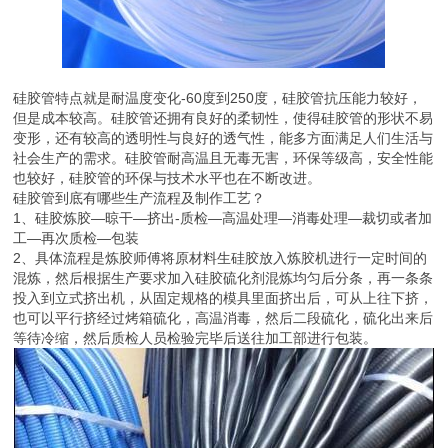
硅胶管特点就是耐温度变化-60度到250度，硅胶管抗压能力较好，
但是成本较高。硅胶管还拥有良好的柔韧性，使得硅胶管的形状不易
变形，还有较高的透明性与良好的透气性，能多方面满足人们生活与
社会生产的需求。硅胶管耐高温且无毒无害，环保等级高，安全性能
也较好，硅胶管的环保与技术水平也在不断改进。
硅胶管到底有哪些生产流程及制作工艺？
1、硅胶炼胶—晾干—挤出-质检—高温处理—消毒处理—裁切或者加
工—再次质检—包装
2、具体流程是炼胶师傅将原材料生硅胶放入炼胶机进行一定时间的
混炼，然后根据生产要求加入硅胶硫化剂混炼均匀后分条，再一条条
投入到立式挤出机，从固定规格的模具里面挤出后，可从上往下挤，
也可以平行挤经过烤箱硫化，高温消毒，然后二段硫化，硫化出来后
等待冷缩，然后质检人员检验完毕后送往加工部进行包装。