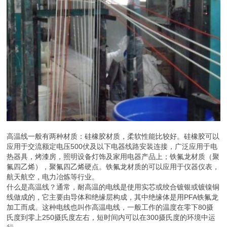
高温线一般有两种材质：硅橡胶材质，柔软性能比较好。硅橡胶可以
应用于交流额定电压500伏及以下电器线路安装连接，广泛应用于电
热器具，烤漆房，照明设备灯饰及家用电器产品上；铁氟龙材质（聚
氟四乙烯），聚氟四乙烯硬点。铁氟龙材质的可以应用于仪器仪表，
航天航空，电力冶炼等行业。
什么是高温线？通常，耐高温的电线是使用实芯或绞合镀银或镀镍铜
线做成的，它主要由导体和绝缘层构成，其中绝缘体是用PFA铁氟龙
加工而成。这种电线也叫作高温电线，一般工作的温度在零下80摄
氏度到零上250摄氏度左右，短时间内可以在300摄氏度的环境中运