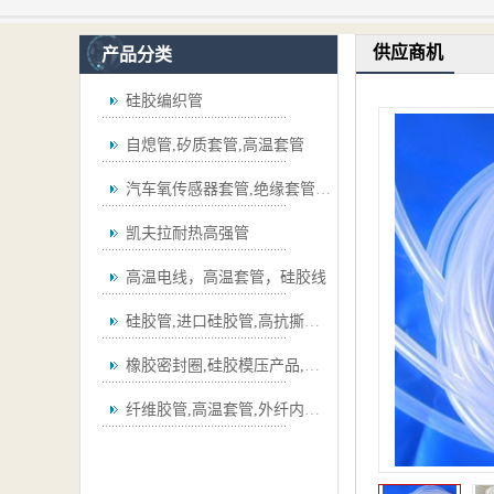
供应商机
产品分类
硅胶编织管
自熄管,矽质套管,高温套管
汽车氧传感器套管,绝缘套管,波纹管
凯夫拉耐热高强管
高温电线，高温套管，硅胶线
硅胶管,进口硅胶管,高抗撕硅胶管
橡胶密封圈,硅胶模压产品,弯管
纤维胶管,高温套管,外纤内胶套管,