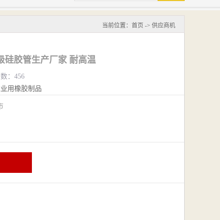
当前位置：
首页
->
供应商机
级硅胶管生产厂家 耐高温
览数：456
工业用橡胶制品
阴市