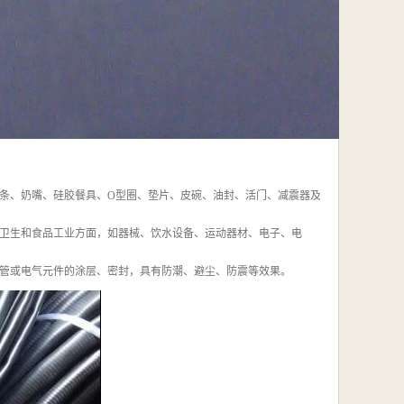
条、奶嘴、硅胶餐具、O型圈、垫片、皮碗、油封、活门、减震器及
卫生和食品工业方面，如器械、饮水设备、运动器材、电子、电
管或电气元件的涂层、密封，具有防潮、避尘、防震等效果。