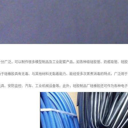
十分广泛，可以制作很多模型制品及工业配套产品，如各种级硅胶管、奶瓶吸管、硅胶
由于硅橡胶具有无毒、与其他材料无黏着能力、能经受多次蒸煮消毒的特点，广泛用于
玩具、安防监控、汽车、工业机械设备等。此外，硅胶制品厂硅橡胶还可作为各种电子