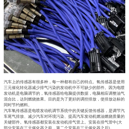
汽车上的传感器有很多种，每一种都有自己的特点。氧传感器是使用
三元催化转化器减少排气污染的发动机中不可缺少的部件。因为电喷
发动机是电脑调节的，氧传感器给电脑提供数据，电脑相应调整油气
混合比，达到燃烧效果。目的是为了更好的调控排放，使排放达标的
同时节约燃料。
汽车氧传感器是电喷发动机调节系统中的关键反馈传感器，是调节汽
车尾气排放、减少汽车对环境污染、提高汽车发动机燃油燃烧质量的
关键部件。氧传感器都安装在发动机排气管上。安装在排气管中(大
部分安装在三元催化器之前，第二个安装在三元催化器之后)。