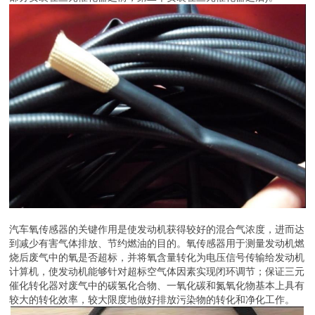
汽车氧传感器的关键作用是使发动机获得较好的混合气浓度，进而达
到减少有害气体排放、节约燃油的目的。氧传感器用于测量发动机燃
烧后废气中的氧是否超标，并将氧含量转化为电压信号传输给发动机
计算机，使发动机能够针对超标空气体因素实现闭环调节；保证三元
催化转化器对废气中的碳氢化合物、一氧化碳和氮氧化物基本上具有
较大的转化效率，较大限度地做好排放污染物的转化和净化工作。