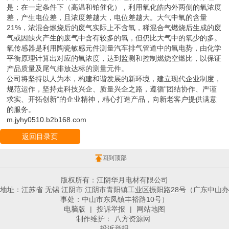
是：在一定条件下（高温和铂催化），利用氧化皓内外两侧的氧浓度
差，产生电位差，且浓度差越大，电位差越大。大气中氧的含量
21%，浓混合燃烧后的废气实际上不含氧，稀混合气燃烧后生成的废
气或因缺火产生的废气中含有较多的氧，但仍比大气中的氧少的多。
氧传感器是利用陶瓷敏感元件测量汽车排气管道中的氧电势，由化学
平衡原理计算出对应的氧浓度，达到监测和控制燃烧空燃比，以保证
产品质量及尾气排放达标的测量元件。
公司将坚持以人为本，构建和谐发展的新环境，建立现代企业制度，
规范运作，坚持走科技兴企、质量兴企之路，遵循"团结协作、严谨
求实、开拓创新"的企业精神，精心打造产品，向新老客户提供满意
的服务。
m.jyhy0510.b2b168.com
返回目录页
回到顶部
版权所有：江阴华月电材有限公司
地址：江苏省 无锡 江阴市 江阴市青阳镇工业区振阳路28号（广东中山办
事处：中山市东凤镇丰裕路10号）
电脑版
|
投诉举报
|
网站地图
制作维护：
八方资源网
投诉举报