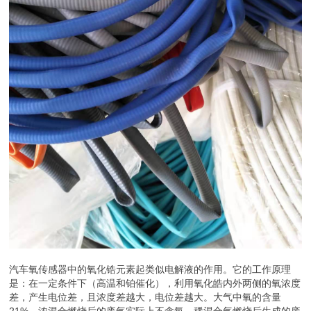
汽车氧传感器中的氧化锆元素起类似电解液的作用。它的工作原理
是：在一定条件下（高温和铂催化），利用氧化皓内外两侧的氧浓度
差，产生电位差，且浓度差越大，电位差越大。大气中氧的含量
21%，浓混合燃烧后的废气实际上不含氧，稀混合气燃烧后生成的废