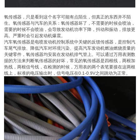
氧传感器，只是看到这个名字可能有点陌生，但真正的东西并不陌
生。氧传感器与汽车的关系：氧传感器坏了，不需要的时候会喷油，
需要的时候不会喷油，会导致发动机功率下降，抖动和振动，排放更
高。严重时会引起发动机爆震。
汽车氧传感器是电喷发动机控制系统中关键的反馈传感器，是控制汽
车尾气排放、降低汽车对环境污染、提高汽车发动机燃油燃烧质量的
关键零件，氧传感器均安装在发动机排气管上。可以通过万用表测数
据的方法来判断氧传感器的好坏，常见的氧传感器是四根线，两根加
热线，两根信号线，在检测的时候，万用表的两个表笔要接在这两根
线上，标准的电压输出时，信号电压在0.1-0.9V之间跳动为正常。