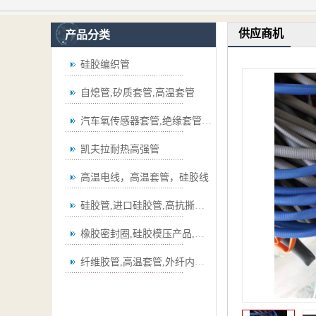
供应商机
产品分类
硅胶编织管
自熄管,矽质套管,高温套管
汽车氧传感器套管,绝缘套管,波纹管
凯夫拉耐热高强管
高温电线，高温套管，硅胶线
硅胶管,进口硅胶管,高抗撕硅胶管
橡胶密封圈,硅胶模压产品,弯管
纤维胶管,高温套管,外纤内胶套管,