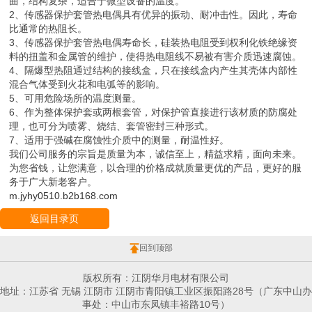
曲，结构复杂，适合于微型设备的温度。
2、传感器保护套管热电偶具有优异的振动、耐冲击性。因此，寿命
比通常的热阻长。
3、传感器保护套管热电偶寿命长，硅装热电阻受到权利化铁绝缘资
料的扭盖和金属管的维护，使得热电阻线不易被有害介质迅速腐蚀。
4、隔爆型热阻通过结构的接线盒，只在接线盒内产生其壳体内部性
混合气体受到火花和电弧等的影响。
5、可用危险场所的温度测量。
6、作为整体保护套或两根套管，对保护管直接进行该材质的防腐处
理，也可分为喷雾、烧结、套管密封三种形式。
7、适用于强碱在腐蚀性介质中的测量，耐温性好。
我们公司服务的宗旨是质量为本，诚信至上，精益求精，面向未来。
为您省钱，让您满意，以合理的价格成就质量更优的产品，更好的服
务于广大新老客户。
m.jyhy0510.b2b168.com
返回目录页
回到顶部
版权所有：江阴华月电材有限公司
地址：江苏省 无锡 江阴市 江阴市青阳镇工业区振阳路28号（广东中山办
事处：中山市东凤镇丰裕路10号）