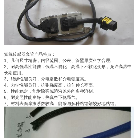
氮氧传感器套管产品特点：
1、几何尺寸精密，内径范围、公差、管壁厚度科学合理。
2、耐高低温性能佳，低温不脆化，高温下不软化变形，允许高温中
长期使用。
3、绝缘性能良好，介电常数和介电强度高。
4、力学性能良好，抗张强度高，拉伸伸长率高。
5、性能稳定，能耐除强碱溶液以外的多种溶剂。
6、耐光照性能良好，热真空下低释气。
7、材料表面摩擦系数较高，能够与多种粘结剂较好地粘结。