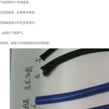
，介电常数和介电强度高。
，抗张强度高，拉伸伸长率高。
耐除强碱溶液以外的多种溶剂。
，热真空下低释气。
系数较高，能够与多种粘结剂较好地粘结。