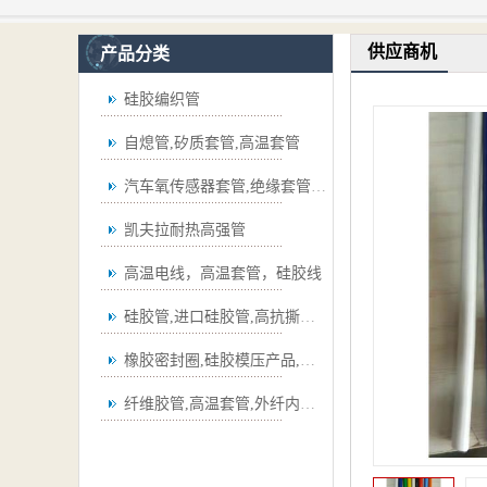
供应商机
产品分类
硅胶编织管
自熄管,矽质套管,高温套管
汽车氧传感器套管,绝缘套管,波纹管
凯夫拉耐热高强管
高温电线，高温套管，硅胶线
硅胶管,进口硅胶管,高抗撕硅胶管
橡胶密封圈,硅胶模压产品,弯管
纤维胶管,高温套管,外纤内胶套管,