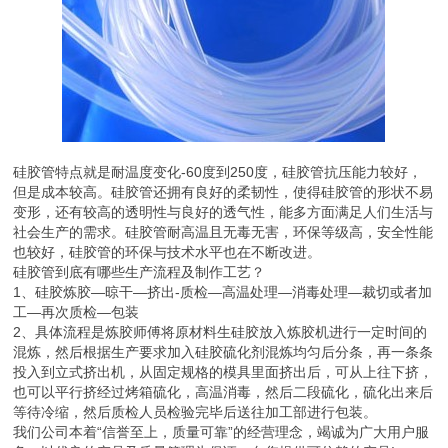
硅胶管特点就是耐温度变化-60度到250度，硅胶管抗压能力较好，
但是成本较高。硅胶管还拥有良好的柔韧性，使得硅胶管的形状不易
变形，还有较高的透明性与良好的透气性，能多方面满足人们生活与
社会生产的需求。硅胶管耐高温且无毒无害，环保等级高，安全性能
也较好，硅胶管的环保与技术水平也在不断改进。
硅胶管到底有哪些生产流程及制作工艺？
1、硅胶炼胶—晾干—挤出-质检—高温处理—消毒处理—裁切或者加
工—再次质检—包装
2、具体流程是炼胶师傅将原材料生硅胶放入炼胶机进行一定时间的
混炼，然后根据生产要求加入硅胶硫化剂混炼均匀后分条，再一条条
投入到立式挤出机，从固定规格的模具里面挤出后，可从上往下挤，
也可以平行挤经过烤箱硫化，高温消毒，然后二段硫化，硫化出来后