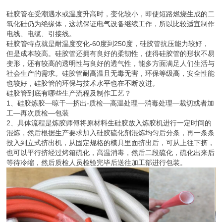
硅胶管在受潮遇水或温度升高时，变化较小，即使短路燃烧生成的二
氧化硅仍为绝缘体，这就保证电气设备继续工作，所以比较适宜制作
电线、电缆、引接线。
硅胶管特点就是耐温度变化-60度到250度，硅胶管抗压能力较好，
但是成本较高。硅胶管还拥有良好的柔韧性，使得硅胶管的形状不易
变形，还有较高的透明性与良好的透气性，能多方面满足人们生活与
社会生产的需求。硅胶管耐高温且无毒无害，环保等级高，安全性能
也较好，硅胶管的环保与技术水平也在不断改进。
硅胶管到底有哪些生产流程及制作工艺？
1、硅胶炼胶—晾干—挤出-质检—高温处理—消毒处理—裁切或者加
工—再次质检—包装
2、具体流程是炼胶师傅将原材料生硅胶放入炼胶机进行一定时间的
混炼，然后根据生产要求加入硅胶硫化剂混炼均匀后分条，再一条条
投入到立式挤出机，从固定规格的模具里面挤出后，可从上往下挤，
也可以平行挤经过烤箱硫化，高温消毒，然后二段硫化，硫化出来后
等待冷缩，然后质检人员检验完毕后送往加工部进行包装。