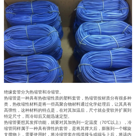
绝缘套管分为热缩管和冷缩管。
热缩管是一种具有热收缩性质的塑料套管，热缩管按材质分有很多种
类，热收缩性材料是将一些高聚合物材料通过化学处理后，让其具有
高弹性，这种材料的特点是，在对其加温后，尺寸就会变软并扩展到
特定尺寸，而冷却后又能迅速定型。
热缩管要想其发挥功能，就要对其加热到一定温度（70℃以上），冷
缩管同样属于一种具有弹性的套管，是将其撑大后，膨胀到一个螺旋
支撑物上，需要使用时，将冷缩管套在线缆接头或端头上后，将该内