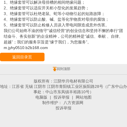
1、绝缘套管可以解决母排槽的相间绝缘问题；
2、绝缘套管可以适应开关柜小型化的发展趋势；
3、绝缘套管可以杜绝老鼠、蛇等小动物引起的短路故障；
4、绝缘套管可以防止酸、碱、盐等化学物质对母排的腐蚀；
5、绝缘套管可以防止检修人员误入带电间隙造成意外伤害。
我们公司始终不渝的恪守“诚信经营”的创业信念和坚持不懈的奉行“团
结奋斗、务实创新”的企业精神，公司的精神是“诚信、奉献 、自律、
超越”；我们的服务宗旨是“缘于我们，为您服务”。
m.jyhy0510.b2b168.com
返回目录页
回到顶部
版权所有：江阴华月电材有限公司
地址：江苏省 无锡 江阴市 江阴市青阳镇工业区振阳路28号（广东中山办
事处：中山市东凤镇丰裕路10号）
电脑版
|
投诉举报
|
网站地图
制作维护：
八方资源网
投诉举报