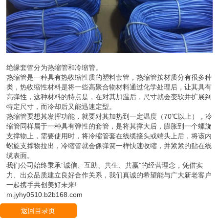
绝缘套管分为热缩管和冷缩管。
热缩管是一种具有热收缩性质的塑料套管，热缩管按材质分有很多种
类，热收缩性材料是将一些高聚合物材料通过化学处理后，让其具有
高弹性，这种材料的特点是，在对其加温后，尺寸就会变软并扩展到
特定尺寸，而冷却后又能迅速定型。
热缩管要想其发挥功能，就要对其加热到一定温度（70℃以上），冷
缩管同样属于一种具有弹性的套管，是将其撑大后，膨胀到一个螺旋
支撑物上，需要使用时，将冷缩管套在线缆接头或端头上后，将该内
螺旋支撑物拉出，冷缩管就会像弹簧一样快速收缩，并紧紧的贴在线
缆表面。
我们公司始终秉承“诚信、互助、共生、共赢”的经营理念，凭借实
力、出众品质建立良好合作关系，我们真诚的希望能与广大新老客户
一起携手共创美好未来!
m.jyhy0510.b2b168.com
返回目录页