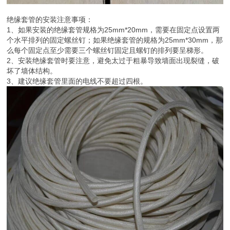
绝缘套管的安装注意事项：
1、如果安装的绝缘套管规格为25mm*20mm，需要在固定点设置两
个水平排列的固定螺丝钉；如果绝缘套管的规格为25mm*30mm，那
么每个固定点至少需要三个螺丝钉固定且螺钉的排列要呈梯形。
2、安装绝缘套管时要注意，避免太过于粗暴导致墙面出现裂缝，破
坏了墙体结构。
3、建议绝缘套管里面的电线不要超过四根。