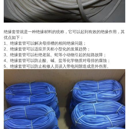
绝缘套管就是一种绝缘材料的统称，它可以起到有效的绝缘作用，其
优点如下：
1、绝缘套管可以解决母排槽的相间绝缘问题；
2、绝缘套管可以适应开关柜小型化的发展趋势；
3、绝缘套管可以杜绝老鼠、蛇等小动物引起的短路故障；
4、绝缘套管可以防止酸、碱、盐等化学物质对母排的腐蚀；
5、绝缘套管可以防止检修人员误入带电间隙造成意外伤害。